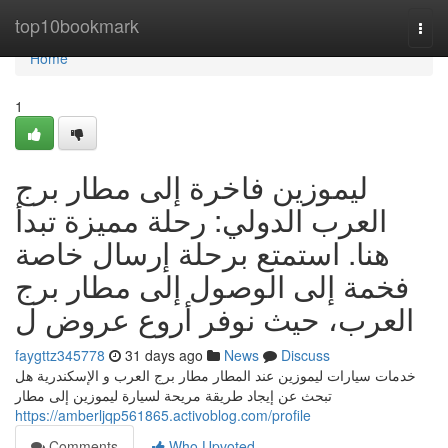
Home
top10bookmark
Togg
navi
Home
1
ليموزين فاخرة إلى مطار برج
العرب الدولي: رحلة مميزة تبدأ
هنا. استمتع برحلة إرسال خاصة
فخمة إلى الوصول إلى مطار برج
العرب، حيث نوفر أروع عروض ل
faygttz345778
31 days ago
News
Discuss
خدمات سيارات ليموزين عند المطار مطار برج العرب و الإسكندرية هل
تبحث عن إيجاد طريقة مريحة لسيارة ليموزين إلى مطار
https://amberljqp561865.activoblog.com/profile
Comments
Who Upvoted