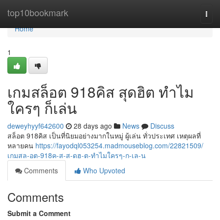
Home
top10bookmark
Togg
navi
Home
1
เกมสล็อต 918คิส สุดฮิต ทำไม
ใครๆ ก็เล่น
deweyhyyf642600
28 days ago
News
Discuss
สล็อต 918คิส เป็นที่นิยมอย่างมากในหมู่ ผู้เล่น ทั่วประเทศ เหตุผลที่
หลายคน
https://fayodql053254.madmouseblog.com/22821509/
เกมสล-อต-918ค-ส-ส-ดฮ-ต-ทำไมใครๆ-ก-เล-น
Comments
Who Upvoted
Comments
Submit a Comment