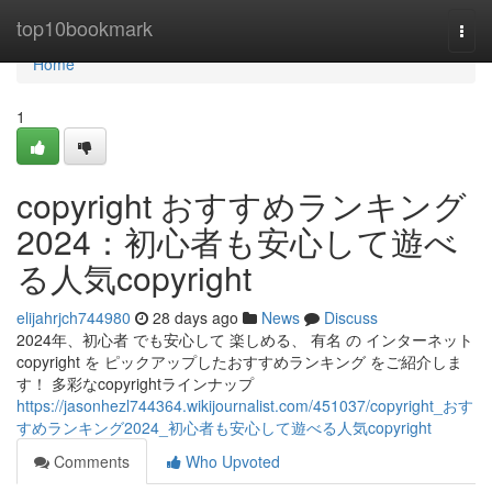
Home
top10bookmark
Togg
navi
Home
1
copyright おすすめランキング
2024：初心者も安心して遊べ
る人気copyright
elijahrjch744980
28 days ago
News
Discuss
2024年、初心者 でも安心して 楽しめる、 有名 の インターネット
copyright を ピックアップしたおすすめランキング をご紹介しま
す！ 多彩なcopyrightラインナップ
https://jasonhezl744364.wikijournalist.com/451037/copyright_おす
すめランキング2024_初心者も安心して遊べる人気copyright
Comments
Who Upvoted