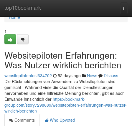
Home
top10bookmark
Togg
navi
Home
1
Websitepiloten Erfahrungen:
Was Nutzer wirklich berichten
websitepilotentest634702
52 days ago
News
Discuss
Die Rückmeldungen von Anwendern zu Websitepiloten sind
gemischt . Während viele die Qualität der Dienstleistungen
hervorheben und eine hilfreiche Meinung berichten, gibt es auch
Einwände hinsichtlich der
https://bookmark-
group.com/story7298689/websitepiloten-erfahrungen-was-nutzer-
wirklich-berichten
Comments
Who Upvoted