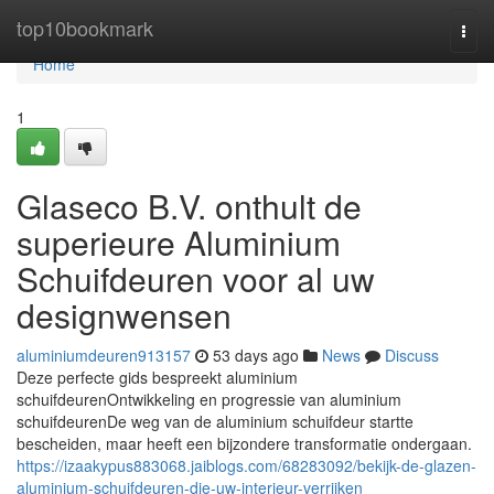
Home
top10bookmark
Togg
navi
Home
1
Glaseco B.V. onthult de
superieure Aluminium
Schuifdeuren voor al uw
designwensen
aluminiumdeuren913157
53 days ago
News
Discuss
Deze perfecte gids bespreekt aluminium
schuifdeurenOntwikkeling en progressie van aluminium
schuifdeurenDe weg van de aluminium schuifdeur startte
bescheiden, maar heeft een bijzondere transformatie ondergaan.
https://izaakypus883068.jaiblogs.com/68283092/bekijk-de-glazen-
aluminium-schuifdeuren-die-uw-interieur-verrijken