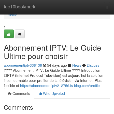
Home
top10bookmark
Togg
navi
Home
1
Abonnement IPTV: Le Guide
Ultime pour choisir
abonnementiptv338138
54 days ago
News
Discuss
???? Abonnement IPTV : Le Guide Ultime ???? Introduction
L’IPTV (Internet Protocol Television) est aujourd’hui la solution
incontournable pour profiter de la télévision via Internet. Plus
flexible et
https://abonnementiptv212756.is-blog.com/profile
Comments
Who Upvoted
Comments