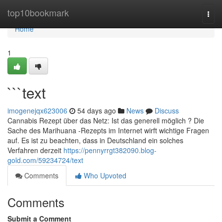
Home
top10bookmark
Togg
navi
Home
1
```text
imogenejqx623006
54 days ago
News
Discuss
Cannabis Rezept über das Netz: Ist das generell möglich ? Die
Sache des Marihuana -Rezepts im Internet wirft wichtige Fragen
auf. Es ist zu beachten, dass in Deutschland ein solches
Verfahren derzeit
https://pennyrrgt382090.blog-
gold.com/59234724/text
Comments
Who Upvoted
Comments
Submit a Comment