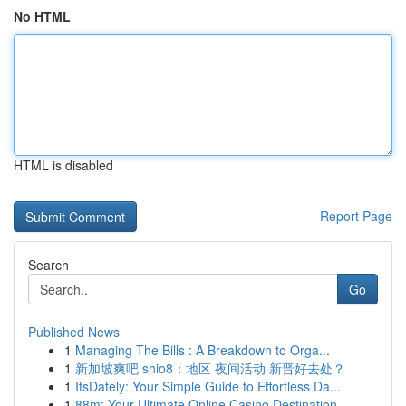
No HTML
HTML is disabled
Report Page
Search
Go
Published News
1
Managing The Bills : A Breakdown to Orga...
1
新加坡爽吧 shio8：地区 夜间活动 新晋好去处？
1
ItsDately: Your Simple Guide to Effortless Da...
1
88m: Your Ultimate Online Casino Destination