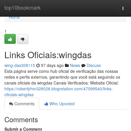
Home
top10bookmark
Togg
navi
Home
1
Links Oficiais:wingdas
wing-das308115
57 days ago
News
Discuss
Esta página serve como hub oficial de verificação das nossas
redes e perfis externos, garantindo que você está seguindo os
canais oficiais da wingdas Canais Verificados: Website Oficial:
https://robertjrhm328028.blogrelation.com/47099540/links-
oficiais-wingdas
Comments
Who Upvoted
Comments
Submit a Comment