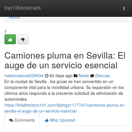
Home
top10bookmark
Togg
navi
Home
1
Camiones pluma en Sevilla: El
auge de un servicio esencial
haleemaavsd228934
62 days ago
News
Discuss
En la ciudad de Sevilla , los grúas se han convertido en un
componente vital para la movilidad urbana. Su expansión en los
últimos años responde a la creciente solicitud de eliminación de
automóviles
https://linkdirectory101.com/listings1177747/camiones-pluma-en-
sevilla-el-auge-de-un-servicio-esencial
Comments
Who Upvoted