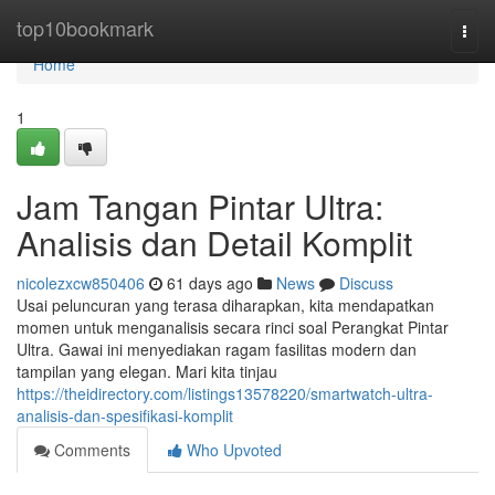
Home
top10bookmark
Togg
navi
Home
1
Jam Tangan Pintar Ultra:
Analisis dan Detail Komplit
nicolezxcw850406
61 days ago
News
Discuss
Usai peluncuran yang terasa diharapkan, kita mendapatkan
momen untuk menganalisis secara rinci soal Perangkat Pintar
Ultra. Gawai ini menyediakan ragam fasilitas modern dan
tampilan yang elegan. Mari kita tinjau
https://theidirectory.com/listings13578220/smartwatch-ultra-
analisis-dan-spesifikasi-komplit
Comments
Who Upvoted