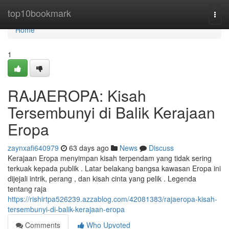
Home
top10bookmark
Togg
navi
Home
1
RAJAEROPA: Kisah
Tersembunyi di Balik Kerajaan
Eropa
zaynxafi640979
63 days ago
News
Discuss
Kerajaan Eropa menyimpan kisah terpendam yang tidak sering
terkuak kepada publik . Latar belakang bangsa kawasan Eropa ini
dijejali intrik, perang , dan kisah cinta yang pelik . Legenda
tentang raja
https://rishirtpa526239.azzablog.com/42081383/rajaeropa-kisah-
tersembunyi-di-balik-kerajaan-eropa
Comments
Who Upvoted