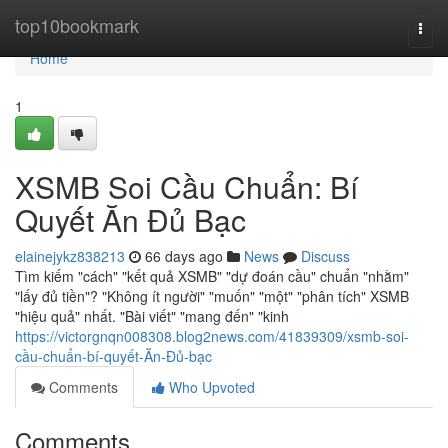
Home
top10bookmark
Togg
navi
Home
1
XSMB Soi Cầu Chuẩn: Bí
Quyết Ăn Đủ Bạc
elainejykz838213
66 days ago
News
Discuss
Tìm kiếm "cách" "kết quả XSMB" "dự đoán cầu" chuẩn "nhằm"
"lấy đủ tiền"? "Không ít người" "muốn" "một" "phân tích" XSMB
"hiệu quả" nhất. "Bài viết" "mang đến" "kinh
https://victorgnqn008308.blog2news.com/41839309/xsmb-soi-
cầu-chuẩn-bí-quyết-Ăn-Đủ-bạc
Comments
Who Upvoted
Comments