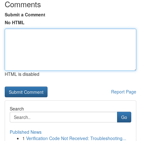
Comments
Submit a Comment
No HTML
HTML is disabled
Report Page
Search
Go
Published News
1
Verification Code Not Received: Troubleshooting...