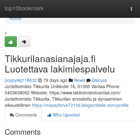
Home
top10bookmark
Togg
navi
Home
1
Tikkurilanasianajaja.fi
Luotettava lakimiespalvelu
poppyiikj118632
79 days ago
News
Discuss
Juristitoimisto Tikkurila Unikkotie 16, 01300 Vantaa Phone:
0403638052 Website: https://www.lakitoimistotvantaa.com/
Juristitoimisto Tikkurila, Tikkurilan arvostettu ja dynaaminen
oikeudellinen
https://mayazhnv472106.blogscribble.com/profile
Comments
Who Upvoted
Comments