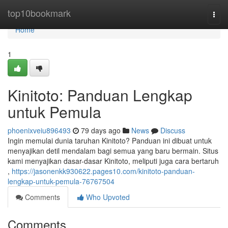
Home
top10bookmark
Togg
navi
Home
1
Kinitoto: Panduan Lengkap
untuk Pemula
phoenixveiu896493
79 days ago
News
Discuss
Ingin memulai dunia taruhan Kinitoto? Panduan ini dibuat untuk
menyajikan detil mendalam bagi semua yang baru bermain. Situs
kami menyajikan dasar-dasar Kinitoto, meliputi juga cara bertaruh
,
https://jasonenkk930622.pages10.com/kinitoto-panduan-
lengkap-untuk-pemula-76767504
Comments
Who Upvoted
Comments