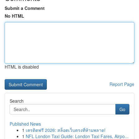
Submit a Comment
No HTML
HTML is disabled
Report Page
Search
Go
Published News
1
เครดิตฟรี 2026: สล็อตเว็บตรงที่ห้ามพลาด!
1
NFL London Taxi Guide: London Taxi Fares, Airpo...