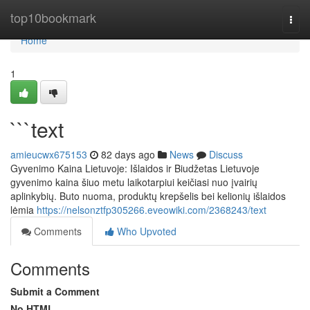
Home
top10bookmark
Togg
navi
Home
1
```text
amieucwx675153
82 days ago
News
Discuss
Gyvenimo Kaina Lietuvoje: Išlaidos ir Biudžetas Lietuvoje
gyvenimo kaina šiuo metu laikotarpiui keičiasi nuo įvairių
aplinkybių. Buto nuoma, produktų krepšelis bei kelionių išlaidos
lėmia
https://nelsonztfp305266.eveowiki.com/2368243/text
Comments
Who Upvoted
Comments
Submit a Comment
No HTML