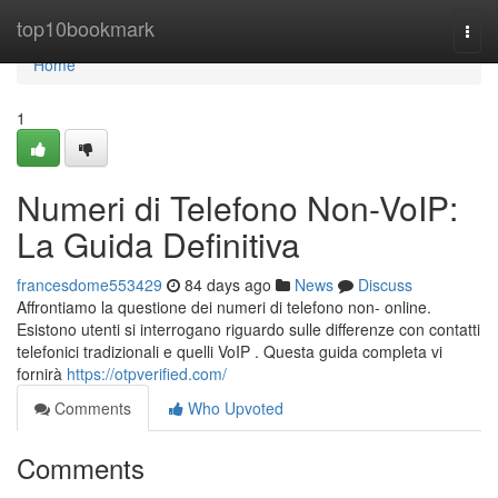
Home
top10bookmark
Togg
navi
Home
1
Numeri di Telefono Non-VoIP:
La Guida Definitiva
francesdome553429
84 days ago
News
Discuss
Affrontiamo la questione dei numeri di telefono non- online.
Esistono utenti si interrogano riguardo sulle differenze con contatti
telefonici tradizionali e quelli VoIP . Questa guida completa vi
fornirà
https://otpverified.com/
Comments
Who Upvoted
Comments