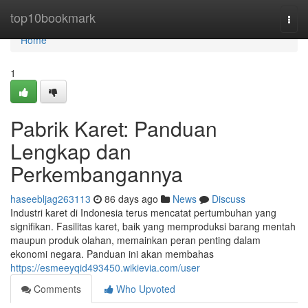
Home
top10bookmark
Togg
navi
Home
1
Pabrik Karet: Panduan
Lengkap dan
Perkembangannya
haseebljag263113
86 days ago
News
Discuss
Industri karet di Indonesia terus mencatat pertumbuhan yang
signifikan. Fasilitas karet, baik yang memproduksi barang mentah
maupun produk olahan, memainkan peran penting dalam
ekonomi negara. Panduan ini akan membahas
https://esmeeyqid493450.wikievia.com/user
Comments
Who Upvoted