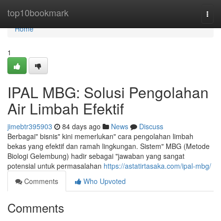
Home
top10bookmark
Togg
navi
Home
1
IPAL MBG: Solusi Pengolahan
Air Limbah Efektif
jimebtr395903
84 days ago
News
Discuss
Berbagai" bisnis" kini memerlukan" cara pengolahan limbah
bekas yang efektif dan ramah lingkungan. Sistem" MBG (Metode
Biologi Gelembung) hadir sebagai "jawaban yang sangat
potensial untuk permasalahan
https://astatirtasaka.com/ipal-mbg/
Comments
Who Upvoted
Comments