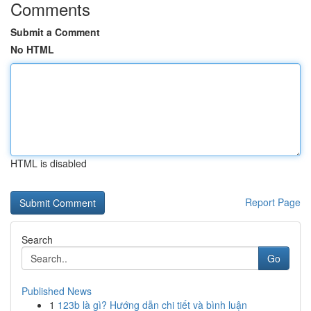
Comments
Submit a Comment
No HTML
HTML is disabled
Report Page
Search
Go
Published News
1
123b là gì? Hướng dẫn chi tiết và bình luận