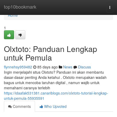
Home
top10bookmark
Togg
navi
Home
1
Olxtoto: Panduan Lengkap
untuk Pemula
flynnehsy959482
85 days ago
News
Discuss
Ingin menjelajahi situs Olxtoto? Panduan ini akan membantu
dasar-dasar penting Anda ketahui . Olxtoto merupakan wadah
bagus untuk mencoba taruhan digital , namun wajib untuk
memahami caranya terlebih
https://idaafak531381.canariblogs.com/olxtoto-tutorial-lengkap-
untuk-pemula-55935591
Comments
Who Upvoted