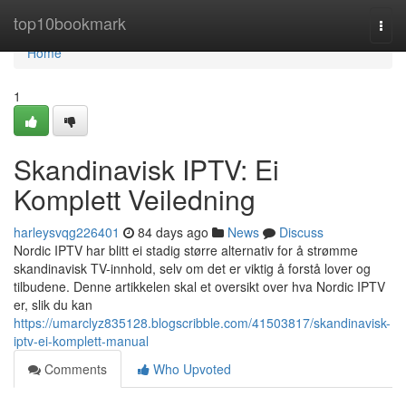
Home
top10bookmark
Togg
navi
Home
1
Skandinavisk IPTV: Ei
Komplett Veiledning
harleysvqg226401
84 days ago
News
Discuss
Nordic IPTV har blitt ei stadig større alternativ for å strømme
skandinavisk TV-innhold, selv om det er viktig å forstå lover og
tilbudene. Denne artikkelen skal et oversikt over hva Nordic IPTV
er, slik du kan
https://umarclyz835128.blogscribble.com/41503817/skandinavisk-
iptv-ei-komplett-manual
Comments
Who Upvoted