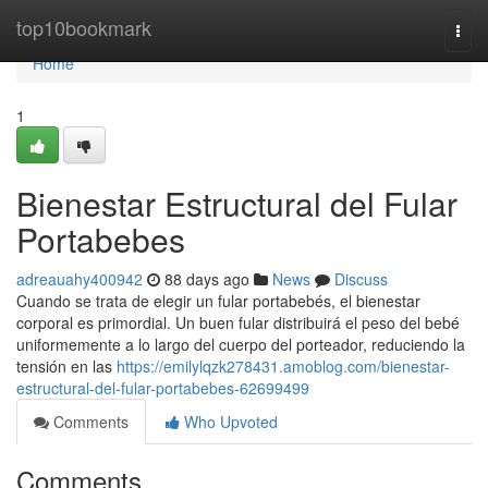
Home
top10bookmark
Togg
navi
Home
1
Bienestar Estructural del Fular
Portabebes
adreauahy400942
88 days ago
News
Discuss
Cuando se trata de elegir un fular portabebés, el bienestar
corporal es primordial. Un buen fular distribuirá el peso del bebé
uniformemente a lo largo del cuerpo del porteador, reduciendo la
tensión en las
https://emilylqzk278431.amoblog.com/bienestar-
estructural-del-fular-portabebes-62699499
Comments
Who Upvoted
Comments