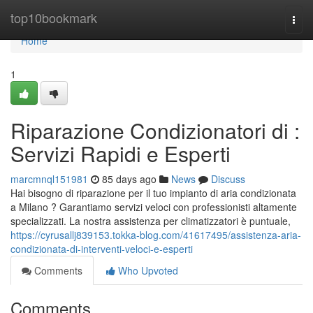
Home
top10bookmark
Togg
navi
Home
1
Riparazione Condizionatori di :
Servizi Rapidi e Esperti
marcmnql151981
85 days ago
News
Discuss
Hai bisogno di riparazione per il tuo impianto di aria condizionata
a Milano ? Garantiamo servizi veloci con professionisti altamente
specializzati. La nostra assistenza per climatizzatori è puntuale,
https://cyrusallj839153.tokka-blog.com/41617495/assistenza-aria-
condizionata-di-interventi-veloci-e-esperti
Comments
Who Upvoted
Comments