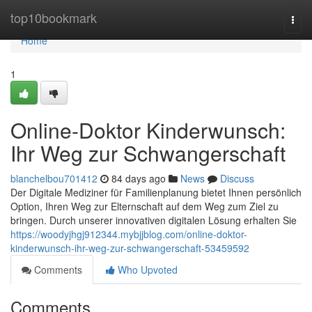
Home
top10bookmark
Togg
navi
Home
1
Online-Doktor Kinderwunsch:
Ihr Weg zur Schwangerschaft
blanchelbou701412
84 days ago
News
Discuss
Der Digitale Mediziner für Familienplanung bietet Ihnen persönlich
Option, Ihren Weg zur Elternschaft auf dem Weg zum Ziel zu
bringen. Durch unserer innovativen digitalen Lösung erhalten Sie
https://woodyjhgj912344.mybjjblog.com/online-doktor-
kinderwunsch-ihr-weg-zur-schwangerschaft-53459592
Comments
Who Upvoted
Comments