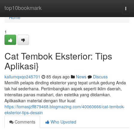
Home
top10bookmark
Togg
navi
Home
1
Cat Tembok Eksterior: Tips
Aplikasi}
kallumqxqo245701
85 days ago
News
Discuss
Memilih pelapis dinding eksterior yang tepat untuk gedung Anda
tak hal sederhana. Pertimbangkan aspek seperti iklim daerah,
intensitas panas matahari, dan estetika yang diidamkan.
Aplikasikan material dengan fitur kuat
https://tomasjzff879468.blogmazing.com/40060666/cat-tembok-
eksterior-tips-desain
Comments
Who Upvoted