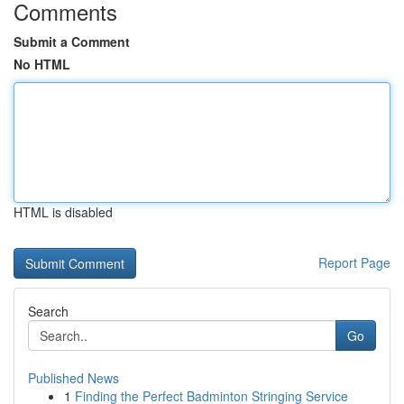
Comments
Submit a Comment
No HTML
HTML is disabled
Report Page
Search
Go
Published News
1
Finding the Perfect Badminton Stringing Service