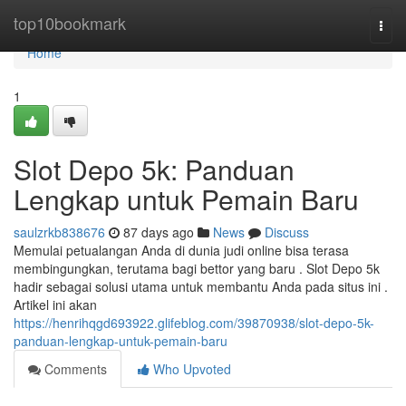
Home
top10bookmark
Togg
navi
Home
1
Slot Depo 5k: Panduan
Lengkap untuk Pemain Baru
saulzrkb838676
87 days ago
News
Discuss
Memulai petualangan Anda di dunia judi online bisa terasa
membingungkan, terutama bagi bettor yang baru . Slot Depo 5k
hadir sebagai solusi utama untuk membantu Anda pada situs ini .
Artikel ini akan
https://henrihqgd693922.glifeblog.com/39870938/slot-depo-5k-
panduan-lengkap-untuk-pemain-baru
Comments
Who Upvoted