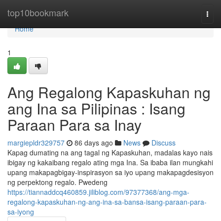
Home
top10bookmark
Togg
navi
Home
1
Ang Regalong Kapaskuhan ng
ang Ina sa Pilipinas : Isang
Paraan Para sa Inay
margiepldr329757
86 days ago
News
Discuss
Kapag dumating na ang tagal ng Kapaskuhan, madalas kayo nais
ibigay ng kakaibang regalo ating mga Ina. Sa ibaba ilan mungkahi
upang makapagbigay-inspirasyon sa iyo upang makapagdesisyon
ng perpektong regalo. Pwedeng
https://tiannaddcq460859.jiliblog.com/97377368/ang-mga-
regalong-kapaskuhan-ng-ang-ina-sa-bansa-isang-paraan-para-
sa-iyong