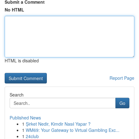
Submit a Comment
No HTML
HTML is disabled
Report Page
Search
Go
Published News
1
Şirket Nedir, Kimdir Nasıl Yapar ?
1
WM69: Your Gateway to Virtual Gambling Exc...
1
24club