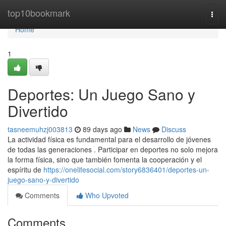
Home
top10bookmark
Togg
navi
Home
1
Deportes: Un Juego Sano y
Divertido
tasneemuhzj003813
89 days ago
News
Discuss
La actividad física es fundamental para el desarrollo de jóvenes
de todas las generaciones . Participar en deportes no solo mejora
la forma física, sino que también fomenta la cooperación y el
espíritu de
https://onelifesocial.com/story6836401/deportes-un-
juego-sano-y-divertido
Comments
Who Upvoted
Comments