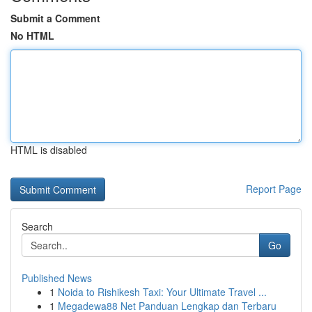
Submit a Comment
No HTML
HTML is disabled
Report Page
Search
Go
Published News
1
Noida to Rishikesh Taxi: Your Ultimate Travel ...
1
Megadewa88 Net Panduan Lengkap dan Terbaru