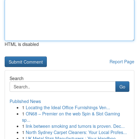
HTML is disabled
Report Page
Search
Go
Published News
1
Locating the Ideal Office Furnishings Ven...
1
ON68 – Premier on the web Spin & Slot Gaming
sp...
1
link between smoking and tumors is proven. Dec...
1
North Sydney Carpet Cleaners: Your Local Profes...
1
UK Metal Stair Manufacturers : Your Handboo...