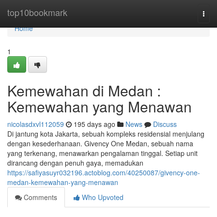
Home
top10bookmark
Togg
navi
Home
1
Kemewahan di Medan :
Kemewahan yang Menawan
nicolasdxvl112059
195 days ago
News
Discuss
Di jantung kota Jakarta, sebuah kompleks residensial menjulang
dengan kesederhanaan. Givency One Medan, sebuah nama
yang terkenang, menawarkan pengalaman tinggal. Setiap unit
dirancang dengan penuh gaya, memadukan
https://safiyasuyr032196.actoblog.com/40250087/givency-one-
medan-kemewahan-yang-menawan
Comments
Who Upvoted