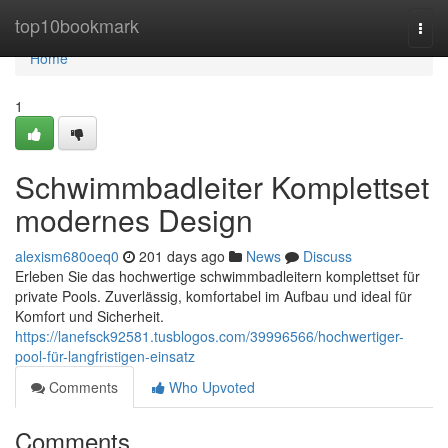
Home
top10bookmark
Togg
navi
Home
1
Schwimmbadleiter Komplettset
modernes Design
alexism680oeq0
201 days ago
News
Discuss
Erleben Sie das hochwertige schwimmbadleitern komplettset für
private Pools. Zuverlässig, komfortabel im Aufbau und ideal für
Komfort und Sicherheit.
https://lanefsck92581.tusblogos.com/39996566/hochwertiger-
pool-für-langfristigen-einsatz
Comments
Who Upvoted
Comments