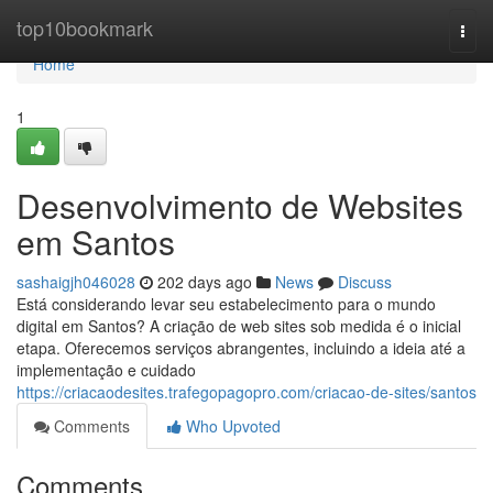
Home
top10bookmark
Togg
navi
Home
1
Desenvolvimento de Websites
em Santos
sashaigjh046028
202 days ago
News
Discuss
Está considerando levar seu estabelecimento para o mundo
digital em Santos? A criação de web sites sob medida é o inicial
etapa. Oferecemos serviços abrangentes, incluindo a ideia até a
implementação e cuidado
https://criacaodesites.trafegopagopro.com/criacao-de-sites/santos
Comments
Who Upvoted
Comments