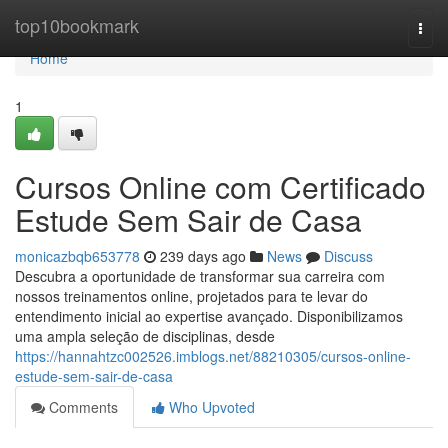
Home
top10bookmark
Togg
navi
Home
1
Cursos Online com Certificado
Estude Sem Sair de Casa
monicazbqb653778
239 days ago
News
Discuss
Descubra a oportunidade de transformar sua carreira com
nossos treinamentos online, projetados para te levar do
entendimento inicial ao expertise avançado. Disponibilizamos
uma ampla seleção de disciplinas, desde
https://hannahtzc002526.imblogs.net/88210305/cursos-online-
estude-sem-sair-de-casa
Comments
Who Upvoted