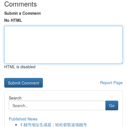
Comments
Submit a Comment
No HTML
HTML is disabled
Report Page
Search
Go
Published News
1
靓号地址生成器：轻松获取波场靓号