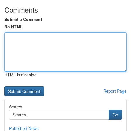
Comments
Submit a Comment
No HTML
HTML is disabled
Report Page
Search
Go
Published News