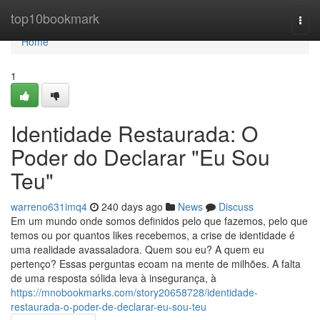
Home
top10bookmark
Togg
navi
Home
1
Identidade Restaurada: O
Poder do Declarar "Eu Sou
Teu"
warreno631imq4
240 days ago
News
Discuss
Em um mundo onde somos definidos pelo que fazemos, pelo que
temos ou por quantos likes recebemos, a crise de identidade é
uma realidade avassaladora. Quem sou eu? A quem eu
pertenço? Essas perguntas ecoam na mente de milhões. A falta
de uma resposta sólida leva à insegurança, à
https://mnobookmarks.com/story20658728/identidade-
restaurada-o-poder-de-declarar-eu-sou-teu