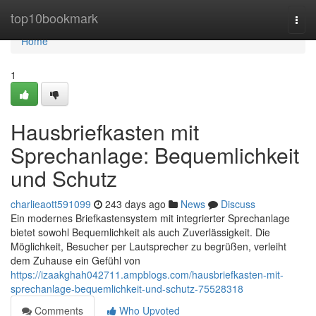
Home
top10bookmark
Togg
navi
Home
1
Hausbriefkasten mit
Sprechanlage: Bequemlichkeit
und Schutz
charlieaott591099
243 days ago
News
Discuss
Ein modernes Briefkastensystem mit integrierter Sprechanlage
bietet sowohl Bequemlichkeit als auch Zuverlässigkeit. Die
Möglichkeit, Besucher per Lautsprecher zu begrüßen, verleiht
dem Zuhause ein Gefühl von
https://izaakghah042711.ampblogs.com/hausbriefkasten-mit-
sprechanlage-bequemlichkeit-und-schutz-75528318
Comments
Who Upvoted