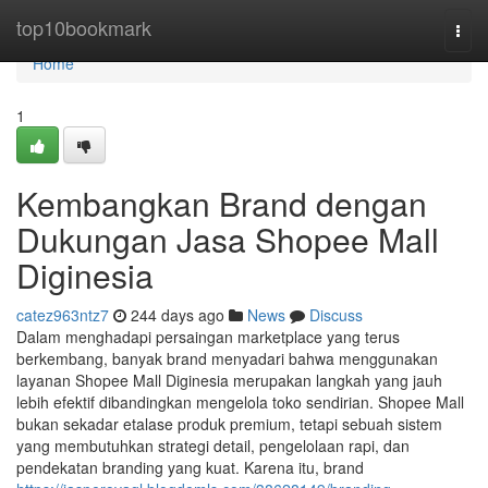
Home
top10bookmark
Togg
navi
Home
1
Kembangkan Brand dengan
Dukungan Jasa Shopee Mall
Diginesia
catez963ntz7
244 days ago
News
Discuss
Dalam menghadapi persaingan marketplace yang terus
berkembang, banyak brand menyadari bahwa menggunakan
layanan Shopee Mall Diginesia merupakan langkah yang jauh
lebih efektif dibandingkan mengelola toko sendirian. Shopee Mall
bukan sekadar etalase produk premium, tetapi sebuah sistem
yang membutuhkan strategi detail, pengelolaan rapi, dan
pendekatan branding yang kuat. Karena itu, brand