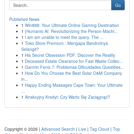
Go
Published News
1
Win888: Your Ultimate Online Gaming Destination
1
{Humanio AI: Revolutionizing the Person-Machi...
1
I am am unable to meet the query. The ...
1
Toko Store Premium : Mengapa Bandrolnya
Selangit?
1
His Secret Obsession PDF: Discover the Reality
1
Deceased Estate Clearance for Fast Waste Collec...
1
Garmin Fenix 7: Problemas Dificuldades Questões...
1
How Do You Choose the Best Solar O&M Company
in...
1
Happy Ending Massages Cape Town: Your Ultimate
...
1
Atrakcyjny Kredyt: Czy Warto Się Zaciągnąć?
Copyright © 2026 |
Advanced Search
|
Live
|
Tag Cloud
|
Top