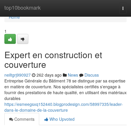
Home
top10bookmark
Togg
navi
Home
1
Expert en construction et
couverture
neiltgrj990927
262 days ago
News
Discuss
Entreprise Générale du Bâtiment 78 se distingue par sa expertise
en matière de couverture. Nos spécialistes certifiés s'engage à
fournir des prestations de haute qualité, en utilisant des matériaux
durables
https://esmeegsxq152440.blogprodesign.com/58997335/leader-
dans-le-domaine-de-la-couverture
Comments
Who Upvoted