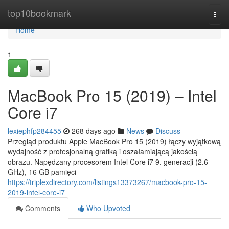
Home
top10bookmark
Togg
navi
Home
1
MacBook Pro 15 (2019) – Intel
Core i7
lexiephfp284455
268 days ago
News
Discuss
Przegląd produktu Apple MacBook Pro 15 (2019) łączy wyjątkową
wydajność z profesjonalną grafiką i oszałamiającą jakością
obrazu. Napędzany procesorem Intel Core i7 9. generacji (2.6
GHz), 16 GB pamięci
https://triplexdirectory.com/listings13373267/macbook-pro-15-
2019-intel-core-i7
Comments
Who Upvoted