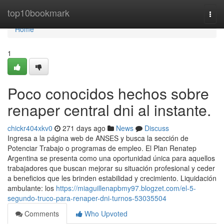
Home
top10bookmark
Togg
navi
Home
1
Poco conocidos hechos sobre
renaper central dni al instante.
chickr404xkv0
271 days ago
News
Discuss
Ingresa a ​la página web de ANSES y busca la sección ⁢de
Potenciar Trabajo o programas de empleo. El Plan Renatep
Argentina se presenta como una oportunidad única para aquellos
trabajadores que buscan mejorar su situación profesional y ceder
a beneficios que les brinden estabilidad y crecimiento. Liquidación
ambulante: los
https://miaguillenapbmy97.blogzet.com/el-5-
segundo-truco-para-renaper-dni-turnos-53035504
Comments
Who Upvoted