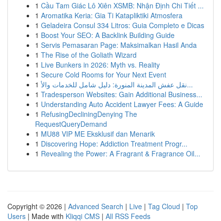
1
Cầu Tam Giác Lô Xiên XSMB: Nhận Định Chi Tiết ...
1
Aromatika Keria: Gia Ti Katapliktiki Atmosfera
1
Geladeira Consul 334 Litros: Guia Completo e Dicas
1
Boost Your SEO: A Backlink Building Guide
1
Servis Pemasaran Page: Maksimalkan Hasil Anda
1
The Rise of the Goliath Wizard
1
Live Bunkers in 2026: Myth vs. Reality
1
Secure Cold Rooms for Your Next Event
1
نقل عفش المدينة المنورة: دليل شامل للخدمات والأ...
1
Tradesperson Websites: Gain Additional Business...
1
Understanding Auto Accident Lawyer Fees: A Guide
1
RefusingDecliningDenying The
RequestQueryDemand
1
MU88 VIP ME Eksklusif dan Menarik
1
Discovering Hope: Addiction Treatment Progr...
1
Revealing the Power: A Fragrant & Fragrance Oil...
Copyright © 2026 |
Advanced Search
|
Live
|
Tag Cloud
|
Top
Users
| Made with
Kliqqi CMS
|
All RSS Feeds