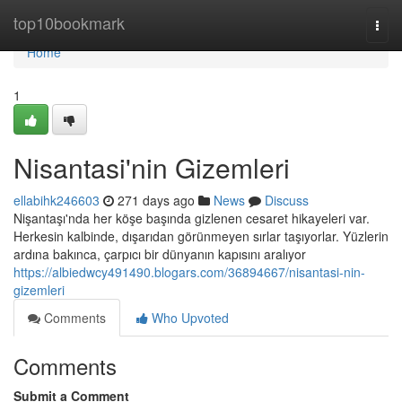
Home
top10bookmark
Togg
navi
Home
1
Nisantasi'nin Gizemleri
ellabihk246603
271 days ago
News
Discuss
Nişantaşı'nda her köşe başında gizlenen cesaret hikayeleri var.
Herkesin kalbinde, dışarıdan görünmeyen sırlar taşıyorlar. Yüzlerin
ardına bakınca, çarpıcı bir dünyanın kapısını aralıyor
https://albiedwcy491490.blogars.com/36894667/nisantasi-nin-
gizemleri
Comments
Who Upvoted
Comments
Submit a Comment