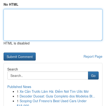
No HTML
HTML is disabled
Report Page
Search
Go
Published News
1
Xe Cần Trước Lâm Hà: Điểm Nơi Tìm Ước Mơ
1
Decoder Duosat: Guia Completo dos Modelos Bl...
1
Scoping Out Fresno's Best Used Cars Under
$15,000