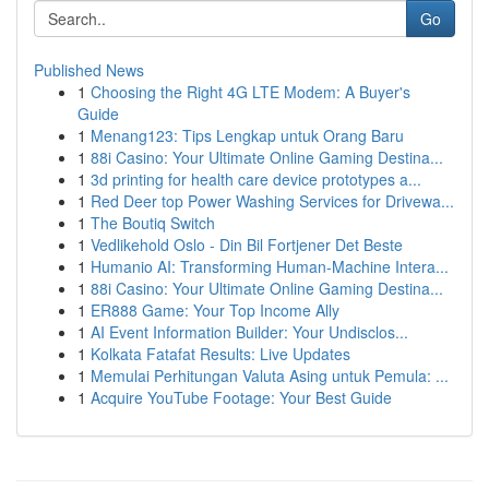
Go
Published News
1
Choosing the Right 4G LTE Modem: A Buyer's
Guide
1
Menang123: Tips Lengkap untuk Orang Baru
1
88i Casino: Your Ultimate Online Gaming Destina...
1
3d printing for health care device prototypes a...
1
Red Deer top Power Washing Services for Drivewa...
1
The Boutiq Switch
1
Vedlikehold Oslo - Din Bil Fortjener Det Beste
1
Humanio AI: Transforming Human-Machine Intera...
1
88i Casino: Your Ultimate Online Gaming Destina...
1
ER888 Game: Your Top Income Ally
1
AI Event Information Builder: Your Undisclos...
1
Kolkata Fatafat Results: Live Updates
1
Memulai Perhitungan Valuta Asing untuk Pemula: ...
1
Acquire YouTube Footage: Your Best Guide