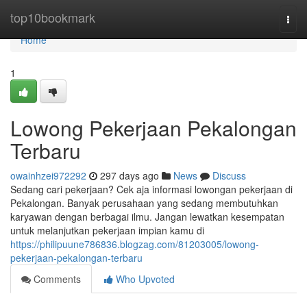
Home
top10bookmark
Togg
navi
Home
1
Lowong Pekerjaan Pekalongan
Terbaru
owainhzei972292
297 days ago
News
Discuss
Sedang cari pekerjaan? Cek aja informasi lowongan pekerjaan di
Pekalongan. Banyak perusahaan yang sedang membutuhkan
karyawan dengan berbagai ilmu. Jangan lewatkan kesempatan
untuk melanjutkan pekerjaan impian kamu di
https://philipuune786836.blogzag.com/81203005/lowong-
pekerjaan-pekalongan-terbaru
Comments
Who Upvoted