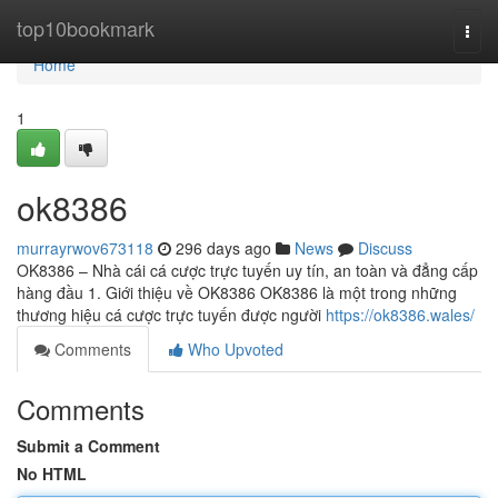
Home
top10bookmark
Togg
navi
Home
1
ok8386
murrayrwov673118
296 days ago
News
Discuss
OK8386 – Nhà cái cá cược trực tuyến uy tín, an toàn và đẳng cấp
hàng đầu 1. Giới thiệu về OK8386 OK8386 là một trong những
thương hiệu cá cược trực tuyến được người
https://ok8386.wales/
Comments
Who Upvoted
Comments
Submit a Comment
No HTML