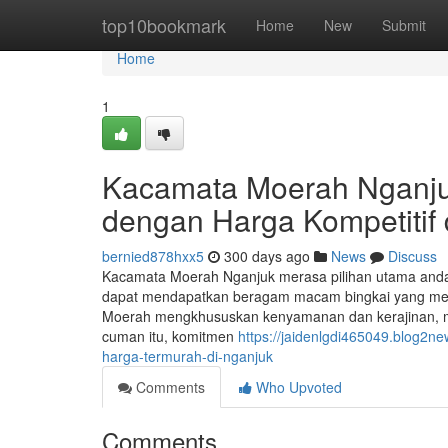
Home
top10bookmark
Home
New
Submit
Home
1
Kacamata Moerah Nganju
dengan Harga Kompetitif 
bernied878hxx5
300 days ago
News
Discuss
Kacamata Moerah Nganjuk merasa pilihan utama anda
dapat mendapatkan beragam macam bingkai yang mence
Moerah mengkhususkan kenyamanan dan kerajinan, me
cuman itu, komitmen
https://jaidenlgdi465049.blog2n
harga-termurah-di-nganjuk
Comments
Who Upvoted
Comments