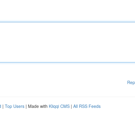
Rep
d
|
Top Users
| Made with
Kliqqi CMS
|
All RSS Feeds