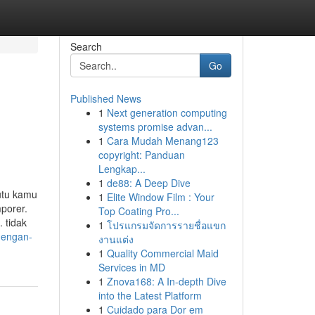
Search
Go
Published News
1
Next generation computing
systems promise advan...
1
Cara Mudah Menang123
copyright: Panduan
Lengkap...
1
de88: A Deep Dive
utu kamu
1
Elite Window Film : Your
porer.
Top Coating Pro...
 tidak
1
โปรแกรมจัดการรายชื่อแขก
dengan-
งานแต่ง
1
Quality Commercial Maid
Services in MD
1
Znova168: A In-depth Dive
into the Latest Platform
1
Cuidado para Dor em