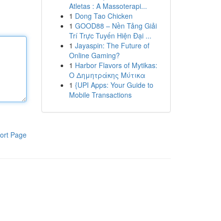
Atletas : A Massoterapi...
1
Dong Tao Chicken
1
GOOD88 – Nền Tảng Giải
Trí Trực Tuyến Hiện Đại ...
1
Jayaspin: The Future of
Online Gaming?
1
Harbor Flavors of Mytikas:
Ο Δημητράκης Μύτικα
1
{UPI Apps: Your Guide to
Mobile Transactions
ort Page