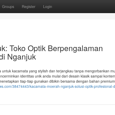
Groups
Register
Login
k: Toko Optik Berpengalaman
di Nganjuk
 untuk kacamata yang stylish dan terjangkau tanpa mengorbankan m
rminkan identitas unik anda mulai dari desain klasik sampai kontem
netapkan tiap-tiap gunakan dibikin bersama dengan bahan premium.
ews.com/38474443/kacamata-moerah-nganjuk-solusi-optik-profesional-