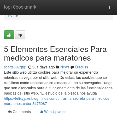
Home
top10bookmark
Togg
navi
Home
1
5 Elementos Esenciales Para
medicos para maratones
scotts987gtg1
301 days ago
News
Discuss
Este sitio web utiliza cookies para mejorar su experiencia
mientras navega por el sitio web. De estas, las cookies que se
clasifican como necesarias se almacenan en su navegador, luego
que son esenciales para el funcionamiento de las funcionalidades
básicas del sitio web. “El estudio de la pisada nos ayuda
https://felixyjpxe.blogminds.com/un-arma-secreta-para-medicos-
maratones-caba-34750871
Comments
Who Upvoted