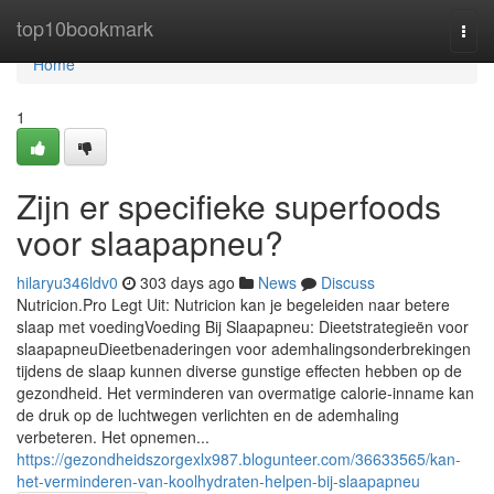
Home
top10bookmark
Togg
navi
Home
1
Zijn er specifieke superfoods
voor slaapapneu?
hilaryu346ldv0
303 days ago
News
Discuss
Nutricion.Pro Legt Uit: Nutricion kan je begeleiden naar betere
slaap met voedingVoeding Bij Slaapapneu: Dieetstrategieën voor
slaapapneuDieetbenaderingen voor ademhalingsonderbrekingen
tijdens de slaap kunnen diverse gunstige effecten hebben op de
gezondheid. Het verminderen van overmatige calorie-inname kan
de druk op de luchtwegen verlichten en de ademhaling
verbeteren. Het opnemen...
https://gezondheidszorgexlx987.blogunteer.com/36633565/kan-
het-verminderen-van-koolhydraten-helpen-bij-slaapapneu