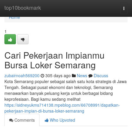
Home
top10bookmark
Togg
navi
Home
1
Cari Pekerjaan Impianmu
Bursa Loker Semarang
zubairnoah569200
305 days ago
News
Discuss
Kota Semarang populer sebagai salah satu kota strategis di Jawa
Tengah. Sebagai pusat ekonomi dan teknologi, Semarang
menawarkan banyak peluang kerja untuk berbagai bidang
keprofesiaan. Bagi kamu sedang melihat
https://sidneyukms714138.mpeblog.com/66708991/dapatkan-
pekerjaan-impian-di-bursa-loker-semarang
Comments
Who Upvoted